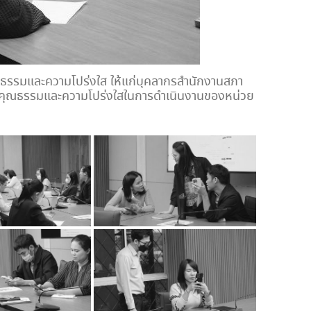
คุณธรรมและความโปร่งใส ให้แก่บุคลากรสำนักงานสภา
มินคุณธรรมและความโปร่งใสในการดำเนินงานของหน่วย