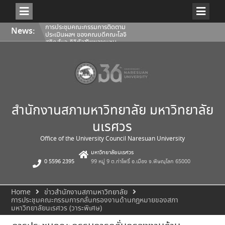
Skip
การประชุมคณะกรรมการติดตาม
News:
to
ประเมินผลฯ ของคณบดีคณะโลจิ
content
สติกส์และดิจิทัลซัพพลายเชน
1/2569
การประชุมสภามหาวิทยาลัยนเรศวร
ครั้งที่ 350 (8/2569) วันเสาร์ที่ 1
สิงหาคม 2569
การประชุมคณะกรรมการติดตาม
ประเมินผลฯ ของคณบดีคณะ
สถาปัตยกรรมศาสตร์ ศิลปะและการ
ออกแบบ 1/2569
สำนักงานสภามหาวิทยาลัย มหาวิทยาลัย
นเรศวร
Office of the University Council Naresuan University
มหาวิทยาลัยนเรศวร
0 5596 2395
99 หมู่ 9 ต.ท่าโพธิ์ อ.เมือง จ.พิษณุโลก 65000
Home
ข่าวสำนักงานสภามหาวิทยาลัย
การประชุมคณะกรรมการกลั่นกรองงานด้านกฎหมายของสภา
มหาวิทยาลัยนเรศวร (วาระพิเศษ)