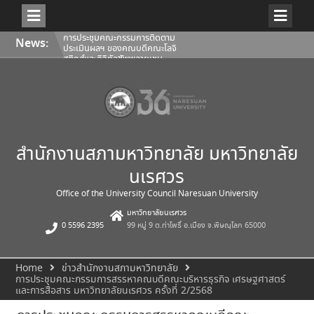
Skip
การประชุมคณะกรรมการติดตาม
News:
to
ประเมินผลฯ ของคณบดีคณะโลจิ
content
สติกส์และดิจิทัลซัพพลายเชน
1/2569
การประชุมสภามหาวิทยาลัยนเรศวร
ครั้งที่ 350 (8/2569) วันเสาร์ที่ 1
สิงหาคม 2569
การประชุมคณะกรรมการติดตาม
ประเมินผลฯ ของคณบดีคณะ
สถาปัตยกรรมศาสตร์ ศิลปะและการ
ออกแบบ 1/2569
สำนักงานสภามหาวิทยาลัย มหาวิทยาลัย
นเรศวร
Office of the University Council Naresuan University
มหาวิทยาลัยนเรศวร
0 5596 2395
99 หมู่ 9 ต.ท่าโพธิ์ อ.เมือง จ.พิษณุโลก 65000
Home
ข่าวสำนักงานสภามหาวิทยาลัย
การประชุมคณะกรรมการสรรหาคณบดีคณะบริหารธุรกิจ เศรษฐศาสตร์
และการสื่อสาร มหาวิทยาลัยนเรศวร ครั้งที่ 2/2568