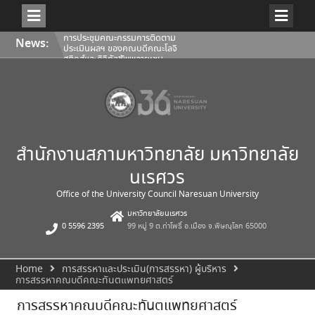
Skip
การประชุมคณะกรรมการติดตาม
News:
to
ประเมินผลฯ ของคณบดีคณะโลจิ
content
สติกส์และดิจิทัลซัพพลายเชน
1/2569
การประชุมสภามหาวิทยาลัยนเรศวร
ครั้งที่ 350 (8/2569) วันเสาร์ที่ 1
สิงหาคม 2569
การประชุมคณะกรรมการติดตาม
ประเมินผลฯ ของคณบดีคณะ
สถาปัตยกรรมศาสตร์ ศิลปะและการ
ออกแบบ 1/2569
สำนักงานสภามหาวิทยาลัย มหาวิทยาลัย
นเรศวร
Office of the University Council Naresuan University
มหาวิทยาลัยนเรศวร
0 5596 2395
99 หมู่ 9 ต.ท่าโพธิ์ อ.เมือง จ.พิษณุโลก 65000
Home
การสรรหาและประเมิน(การสรรหา) ผู้บริหาร
การสรรหาคณบดีคณะทันตแพทยศาสตร์
การสรรหาคณบดีคณะทันตแพทยศาสตร์