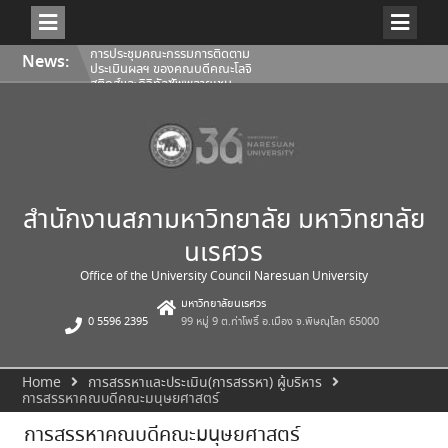
Skip
การประชุมคณะกรรมการติดตาม
News:
to
ประเมินผลฯ ของคณบดีคณะโลจิ
content
สติกส์และดิจิทัลซัพพลายเชน
1/2569
การประชุมสภามหาวิทยาลัยนเรศวร
ครั้งที่ 350 (8/2569) วันเสาร์ที่ 1
สิงหาคม 2569
การประชุมคณะกรรมการติดตาม
ประเมินผลฯ ของคณบดีคณะ
สถาปัตยกรรมศาสตร์ ศิลปะและการ
ออกแบบ 1/2569
สำนักงานสภามหาวิทยาลัย มหาวิทยาลัย
นเรศวร
Office of the University Council Naresuan University
มหาวิทยาลัยนเรศวร
0 5596 2395
99 หมู่ 9 ต.ท่าโพธิ์ อ.เมือง จ.พิษณุโลก 65000
Home
การสรรหาและประเมิน(การสรรหา) ผู้บริหาร
การสรรหาคณบดีคณะมนุษยศาสตร์
การสรรหาคณบดีคณะมนุษยศาสตร์