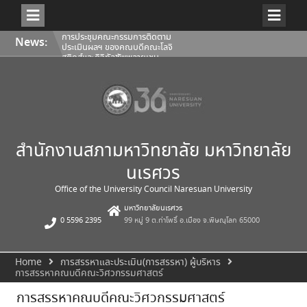
Skip
การประชุมคณะกรรมการติดตาม
News:
to
ประเมินผลฯ ของคณบดีคณะโลจิ
content
สติกส์และดิจิทัลซัพพลายเชน
1/2569
การประชุมสภามหาวิทยาลัยนเรศวร
ครั้งที่ 350 (8/2569) วันเสาร์ที่ 1
สิงหาคม 2569
การประชุมคณะกรรมการติดตาม
ประเมินผลฯ ของคณบดีคณะ
สถาปัตยกรรมศาสตร์ ศิลปะและการ
ออกแบบ 1/2569
สำนักงานสภามหาวิทยาลัย มหาวิทยาลัย
นเรศวร
Office of the University Council Naresuan University
มหาวิทยาลัยนเรศวร
0 5596 2395
99 หมู่ 9 ต.ท่าโพธิ์ อ.เมือง จ.พิษณุโลก 65000
Home
การสรรหาและประเมิน(การสรรหา) ผู้บริหาร
การสรรหาคณบดีคณะวิศวกรรมศาสตร์
การสรรหาคณบดีคณะวิศวกรรมศาสตร์