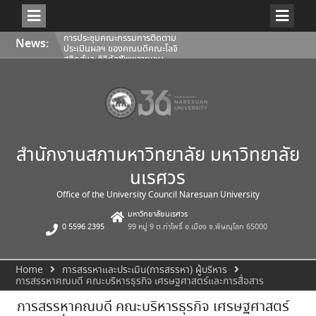
Skip
การประชุมคณะกรรมการติดตาม
News:
to
ประเมินผลฯ ของคณบดีคณะโลจิ
content
สติกส์และดิจิทัลซัพพลายเชน
1/2569
การประชุมสภามหาวิทยาลัยนเรศวร
ครั้งที่ 350 (8/2569) วันเสาร์ที่ 1
สิงหาคม 2569
การประชุมคณะกรรมการติดตาม
ประเมินผลฯ ของคณบดีคณะ
สถาปัตยกรรมศาสตร์ ศิลปะและการ
ออกแบบ 1/2569
สำนักงานสภามหาวิทยาลัย มหาวิทยาลัย
นเรศวร
Office of the University Council Naresuan University
มหาวิทยาลัยนเรศวร
0 5596 2395
99 หมู่ 9 ต.ท่าโพธิ์ อ.เมือง จ.พิษณุโลก 65000
Home
การสรรหาและประเมิน(การสรรหา) ผู้บริหาร
การสรรหาคณบดี คณะบริหารธุรกิจ เศรษฐศาสตร์และการสื่อสาร
การสรรหาคณบดี คณะบริหารธุรกิจ เศรษฐศาสตร์