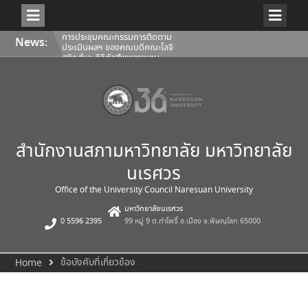
Skip
การประชุมคณะกรรมการติดตาม
News:
to
ประเมินผลฯ ของคณบดีคณะโลจิ
content
สติกส์และดิจิทัลซัพพลายเชน
1/2569
การประชุมสภามหาวิทยาลัยนเรศวร
ครั้งที่ 350 (8/2569) วันเสาร์ที่ 1
สิงหาคม 2569
การประชุมคณะกรรมการติดตาม
ประเมินผลฯ ของคณบดีคณะ
สถาปัตยกรรมศาสตร์ ศิลปะและการ
ออกแบบ 1/2569
สำนักงานสภามหาวิทยาลัย มหาวิทยาลัย
นเรศวร
Office of the University Council Naresuan University
มหาวิทยาลัยนเรศวร
0 5596 2395
99 หมู่ 9 ต.ท่าโพธิ์ อ.เมือง จ.พิษณุโลก 65000
ข้อบังคับที่เกี่ยวข้อง
Home