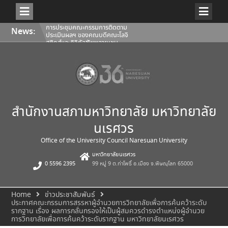
Skip
การประชุมคณะกรรมการติดตาม
News:
to
ประเมินผลฯ ของคณบดีคณะโลจิ
สติกส์และดิจิทัลซัพพลายเชน
content
1/2569
การประชุมสภามหาวิทยาลัยนเรศวร
ครั้งที่ 350 (8/2569) วันเสาร์ที่ 1
สิงหาคม 2569
การประชุมคณะกรรมการติดตาม
ประเมินผลฯ ของคณบดีคณะ
สถาปัตยกรรมศาสตร์ ศิลปะและการ
ออกแบบ 1/2569
สำนักงานสภามหาวิทยาลัย มหาวิทยาลัย
นเรศวร
Office of the University Council Naresuan University
มหาวิทยาลัยนเรศวร
0 5596 2395
99 หมู่ 9 ต.ท่าโพธิ์ อ.เมือง จ.พิษณุโลก 65000
Home
ข่าวประชาสัมพันธ์
ประกาศคณะกรรมการสรรหาผู้อำนวยการวิทยาลัยเพื่อการค้นคว้าระดับ
รากฐาน เรื่อง ผลการกลั่นกรองให้เป็นผู้สมควรดำรงตำแหน่งผู้อำนวย
การวิทยาลัยเพื่อการค้นคว้าระดับรากฐาน มหาวิทยาลัยนเรศวร