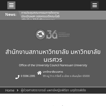
Skip
การประชุมคณะกรรมการติดตาม
News:
to
ประเมินผลฯ ของคณบดีคณะโลจิ
content
สติกส์และดิจิทัลซัพพลายเชน
1/2569
การประชุมสภามหาวิทยาลัยนเรศวร
ครั้งที่ 350 (8/2569) วันเสาร์ที่ 1
สิงหาคม 2569
การประชุมคณะกรรมการติดตาม
ประเมินผลฯ ของคณบดีคณะ
สถาปัตยกรรมศาสตร์ ศิลปะและการ
ออกแบบ 1/2569
สำนักงานสภามหาวิทยาลัย มหาวิทยาลัย
นเรศวร
Office of the University Council Naresuan University
มหาวิทยาลัยนเรศวร
0 5596 2395
99 หมู่ 9 ต.ท่าโพธิ์ อ.เมือง จ.พิษณุโลก 65000
ผู้ช่วยศาสตราจารย์ แพทย์หญิงพิริยา นฤขัตรพิชัย
Home