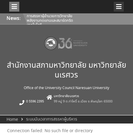
Skip
การสรรหาผู้อำนวยการวิทยาลัย
News:
to
พลังงานทดแทนและสมาร์ตกริด
content
เทคโนโลยี
การประชุมคณะกรรมการติดตาม
ประเมินผลฯ ของผู้อำนวยการ
สำนักงานสภามหาวิทยาลัย ครั้งที่
2/2569
การประชุมคณะกรรมการกลั่นกรอง
งานด้านกฎหมายของสภา
มหาวิทยาลัยนเรศวร ครั้งที่ 9
(5/2569)
สำนักงานสภามหาวิทยาลัย มหาวิทยาลัย
นเรศวร
Office of the University Council Naresuan University
มหาวิทยาลัยนเรศวร
0 5596 2395
99 หมู่ 9 ต.ท่าโพธิ์ อ.เมือง จ.พิษณุโลก 65000
ระบบนับเวลาการสรรหาผู้บริหาร
Home
Connection failed: No such file or directory