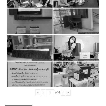
«
‹
of
6
›
»
Post