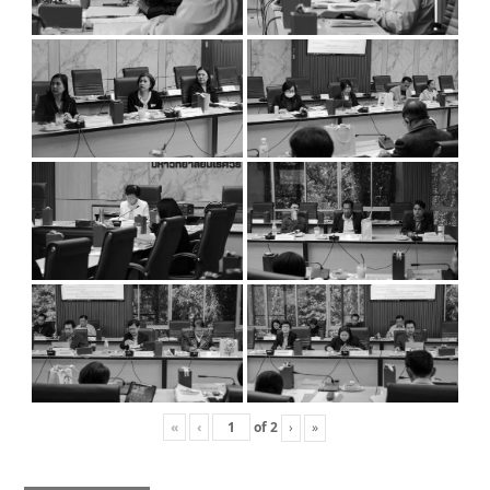
«
‹
of
2
›
»
Post