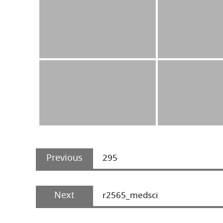
Post
Previous
navigation
Previous
295
post:
Next
Next
r2565_medsci
post: