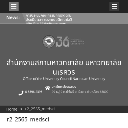
Skip
การประชุมคณะกรรมการติดตาม
News:
to
ประเมินผลฯ ของคณบดีคณะโลจิ
content
สติกส์และดิจิทัลซัพพลายเชน
1/2569
การประชุมสภามหาวิทยาลัยนเรศวร
ครั้งที่ 350 (8/2569) วันเสาร์ที่ 1
สิงหาคม 2569
การประชุมคณะกรรมการติดตาม
ประเมินผลฯ ของคณบดีคณะ
สถาปัตยกรรมศาสตร์ ศิลปะและการ
ออกแบบ 1/2569
สำนักงานสภามหาวิทยาลัย มหาวิทยาลัย
นเรศวร
Office of the University Council Naresuan University
มหาวิทยาลัยนเรศวร
0 5596 2395
99 หมู่ 9 ต.ท่าโพธิ์ อ.เมือง จ.พิษณุโลก 65000
r2_2565_medsci
Home
r2_2565_medsci