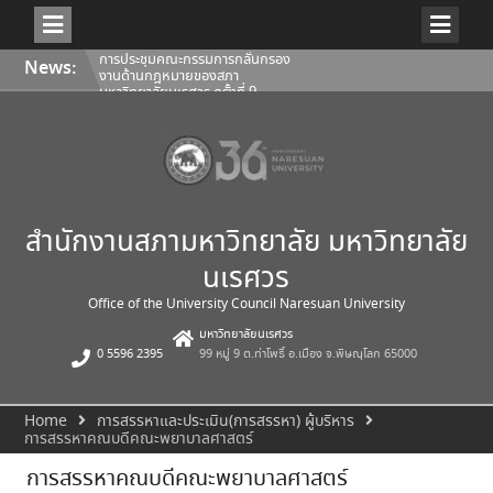
Skip
การประชุมคณะกรรมการกลั่นกรอง
News:
to
งานด้านกฎหมายของสภา
content
มหาวิทยาลัยนเรศวร ครั้งที่ 9
(5/2569)
คำสั่งสภามหาวิทยาลัยนเรศวร ที่
22/2569 เรื่อง แต่งตั้งคณบดีคณะ
แพทยศาสตร์
การประชุมคณะกรรมการติดตาม
ประเมินผลฯ ของผู้อำนวยการ
สำนักงานสภามหาวิทยาลัย ครั้งที่
2/2569
สำนักงานสภามหาวิทยาลัย มหาวิทยาลัย
นเรศวร
Office of the University Council Naresuan University
มหาวิทยาลัยนเรศวร
0 5596 2395
99 หมู่ 9 ต.ท่าโพธิ์ อ.เมือง จ.พิษณุโลก 65000
Home
การสรรหาและประเมิน(การสรรหา) ผู้บริหาร
การสรรหาคณบดีคณะพยาบาลศาสตร์
การสรรหาคณบดีคณะพยาบาลศาสตร์