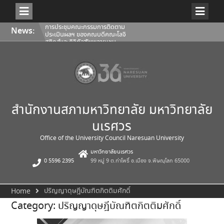
Skip
การประชุมคณะกรรมการติดตาม
News:
to
ประเมินผลฯ ของคณบดีคณะโลจิ
content
สติกส์และดิจิทัลซัพพลายเชน
1/2569
การประชุมสภามหาวิทยาลัยนเรศวร
ครั้งที่ 350 (8/2569) วันเสาร์ที่ 1
สิงหาคม 2569
การประชุมคณะกรรมการติดตาม
ประเมินผลฯ ของคณบดีคณะ
สถาปัตยกรรมศาสตร์ ศิลปะและการ
ออกแบบ 1/2569
สำนักงานสภามหาวิทยาลัย มหาวิทยาลัย
นเรศวร
Office of the University Council Naresuan University
มหาวิทยาลัยนเรศวร
0 5596 2395
99 หมู่ 9 ต.ท่าโพธิ์ อ.เมือง จ.พิษณุโลก 65000
ปริญญาดุษฎีบัณฑิตกิตติมศักดิ์
Home
Category:
ปริญญาดุษฎีบัณฑิตกิตติมศักดิ์